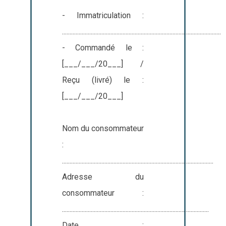
- Immatriculation :
.........................................................................................................
- Commandé le :
[___/___/20___] /
Reçu (livré) le :
[___/___/20___]
Nom du consommateur
:
....................................................................................................
Adresse du
consommateur :
.................................................................................................
Date :